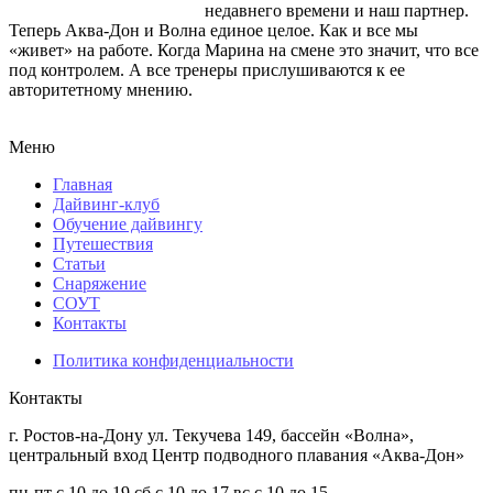
недавнего времени и наш партнер.
Теперь Аква-Дон и Волна единое целое. Как и все мы
«живет» на работе. Когда Марина на смене это значит, что все
под контролем. А все тренеры прислушиваются к ее
авторитетному мнению.
Меню
Главная
Дайвинг-клуб
Обучение дайвингу
Путешествия
Статьи
Снаряжение
СОУТ
Контакты
Политика конфиденциальности
Контакты
г. Ростов-на-Дону
ул. Текучева 149, бассейн «Волна»,
центральный вход
Центр подводного плавания «Аква-Дон»
пн-пт
с 10 до 19
сб
с 10 до 17
вс
с 10 до 15