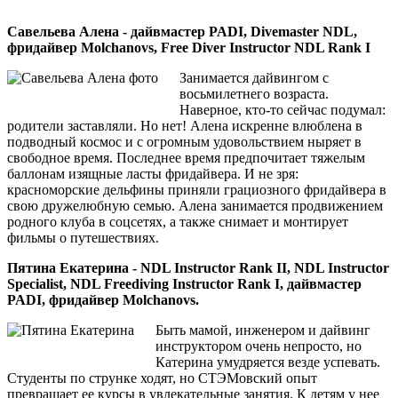
Савельева Алена -
дайвмастер PADI, Divemaster NDL,
фридайвер Molchanovs, Free Diver Instructor NDL Rank I
Занимается дайвингом с
восьмилетнего возраста.
Наверное, кто-то сейчас подумал:
родители заставляли. Но нет! Алена искренне влюблена в
подводный космос и с огромным удовольствием ныряет в
свободное время. Последнее время предпочитает тяжелым
баллонам изящные ласты фридайвера. И не зря:
красноморские дельфины приняли грациозного фридайвера в
свою дружелюбную семью. Алена занимается продвижением
родного клуба в соцсетях, а также снимает и монтирует
фильмы о путешествиях.
Пятина Екатерина - NDL Instructor Rank II, NDL Instructor
Specialist, NDL Freediving Instructor Rank I, дайвмастер
PADI, фридайвер Molchanovs.
Быть мамой, инженером и дайвинг
инструктором очень непросто, но
Катерина умудряется везде успевать.
Студенты по струнке ходят, но СТЭМовский опыт
превращает ее курсы в увлекательные занятия. К детям у нее