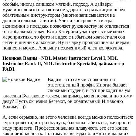
особый, иногда слишком мягкий, подход. А дайверы
мужчины вовсю стараются не ударить в грязь лицом перед
обаятельным инструктором (многие записываются на
дополнительные занятия). Учет и контроль магистра
экономики в поездках позволяет руководству не отвлекаться
от глобальных задач. Если Катерина участвует в выездных
мероприятиях, то фото и видео с избытком хватает для соц
сетей и личных альбомов. Ну и чарку продрогшим дайверам
поднести может. А значит незаменимый член коллектива.
Новиков Вадим - NDL Master Instructor Level I, NDL
Instructor Rank II, NDL Instructor Specialist, дайвмастер
PADI.
Вадим - это самый спокойный и
ответственный профи. Иногда бывает
сложный студент, и тут приходит на ум
классика Булгакова: «зачем, например, меня послали по этому
делу? Пусть бы ездил Бегемот, он обаятельный И я звоню
Вадиму =))
А, если серьезно, на этого человека всегда можно положиться:
курс провести, интро окунуть, баллоны забить и даже просто
воду привезти. Профессиональная плавучесть это его конек,
как и безопасность. Поэтому на выездах ближних и дальних