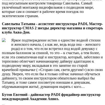
под неусыпным контролем товарища Савельева. Самый
увлечённый монтажер видеофильмов о подводном мире,
которые сам и снимает в рабочее время поездок по
экзотическим странам.
Савельева Татьяна - ассистент инструктора PADI, Мастер-
инструктор CMAS 2 звезды директор магазина и секретарь
клуба Аква-Дон.
Яркое подтверждение истин о единстве водной стихии
и женского начала, ( а как же, ведь вода она – женского
рода) и о том, что если встретил под водой девушку с
полным баллоном за спиной, то это – к счастью, а тем более,
если эта симпатичная ещё и инструктор, который, заботливо и
терпеливо облегчает начинающему дайверу адаптацию к
подводному миру, вкладывая в это занятие по старой
врачебной привычке ( «Сгораю сам, светя другим!») всю свою
душу. Уверен, что если бы я только сейчас начинал обучаться
дайвингу, то своим инструктором обязательно выбрал бы
Татьяну, и тоже самое посоветую юношам и девушкам,
обдумывающим житьё, думающим нырять с кого…
Бутов Евгений - дайвмастер PADI фридайвер-инструктор
международной Академии Апноэ.