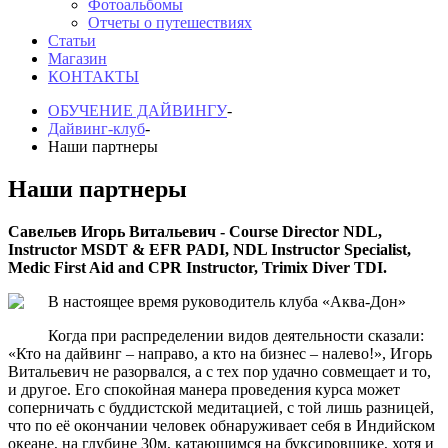
Фотоальбомы
Отчеты о путешествиях
Статьи
Магазин
КОНТАКТЫ
ОБУЧЕНИЕ ДАЙВИНГУ
-
Дайвинг-клуб
-
Наши партнеры
Наши партнеры
Савельев
Игорь
Витальевич
-
Course Director NDL,
Instructor
MSDT & EFR PADI,
NDL Instructor Specialist,
Medic First Aid and CPR Instructo
r,
Trimix
Diver TDI
.
В настоящее время руководитель клуба «Аква-Дон»
Когда при распределении видов деятельности сказали:
«Кто на дайвинг – направо, а кто на бизнес – налево!», Игорь
Витальевич не разорвался, а с тех пор удачно совмещает и то,
и другое. Его спокойная манера проведения курса может
соперничать с буддистской медитацией, с той лишь разницей,
что по её окончании человек обнаруживает себя в Индийском
океане, на глубине 30м, катающимся на буксировщике, хотя и