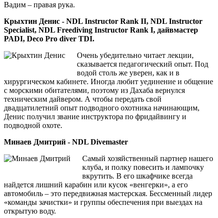
Вадим – правая рука.
Крыхтин Денис - NDL Instructor Rank II, NDL Instructor
Specialist, NDL Freediving Instructor Rank I, дайвмастер
PADI, Deco Pro diver TDI.
Очень убедительно читает лекции,
сказывается педагогический опыт. Под
водой столь же уверен, как и в
хирургическом кабинете. Иногда любит уединение и общение
с морскими обитателями, поэтому из Дахаба вернулся
техническим дайвером. А чтобы передать свой
двадцатилетний опыт подводного охотника начинающим,
Денис получил звание инструктора по фридайвингу и
подводной охоте.
Минаев Дмитрий - NDL Divemaster
Самый хозяйственный партнер нашего
клуба, и полку повесить и лампочку
вкрутить. В его шкафчике всегда
найдется лишний карабин или кусок «венгерки», а его
автомобиль – это передвижная мастерская. Бессменный лидер
«команды зачистки» и группы обеспечения при выездах на
открытую воду.