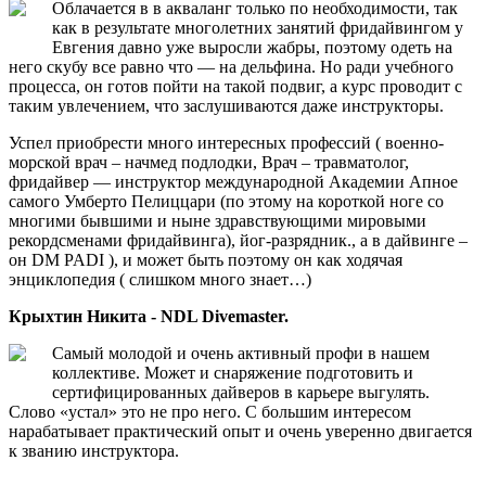
Облачается в в акваланг только по необходимости, так
как в результате многолетних занятий фридайвингом у
Евгения давно уже выросли жабры, поэтому одеть на
него скубу все равно что — на дельфина. Но ради учебного
процесса, он готов пойти на такой подвиг, а курс проводит с
таким увлечением, что заслушиваются даже инструкторы.
Успел приобрести много интересных профессий ( военно-
морской врач – начмед подлодки, Врач – травматолог,
фридайвер — инструктор международной Академии Апное
самого Умберто Пелиццари (по этому на короткой ноге со
многими бывшими и ныне здравствующими мировыми
рекордсменами фридайвинга), йог-разрядник., а в дайвинге –
он DM PADI ), и может быть поэтому он как ходячая
энциклопедия ( слишком много знает…)
Крыхтин Никита - NDL Divemaster.
Cамый молодой и очень активный профи в нашем
коллективе. Может и снаряжение подготовить и
сертифицированных дайверов в карьере выгулять.
Слово «устал» это не про него. С большим интересом
нарабатывает практический опыт и очень уверенно двигается
к званию инструктора.