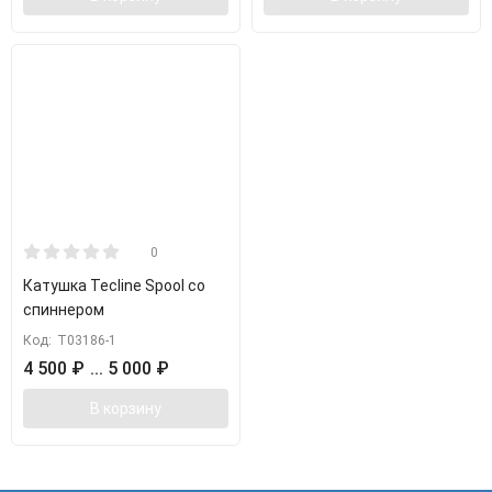
0
Катушка Tecline Spool со
спиннером
Код:
Т03186-1
4 500
₽
... 5 000
₽
В корзину