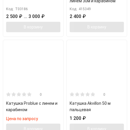
линем 30м и карабином
Код:
Т03186
Код:
415349
2 500
₽
... 3 000
₽
2 400
₽
В корзину
В корзину
0
0
Катушка Problue с линем и
Катушка Akvillon 50 м
карабином
пальцевая
1 200
₽
Цена по запросу
В корзину
В корзину