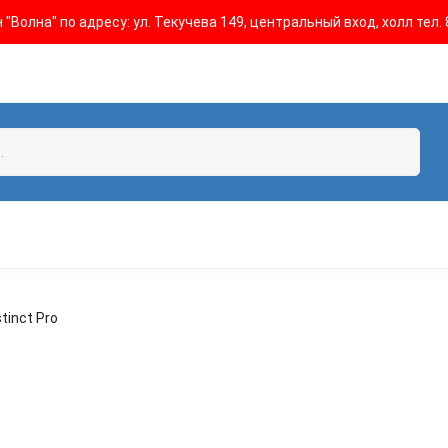
"Волна" по адресу: ул. Текучева 149, центральный вход, холл тел. 
tinct Pro