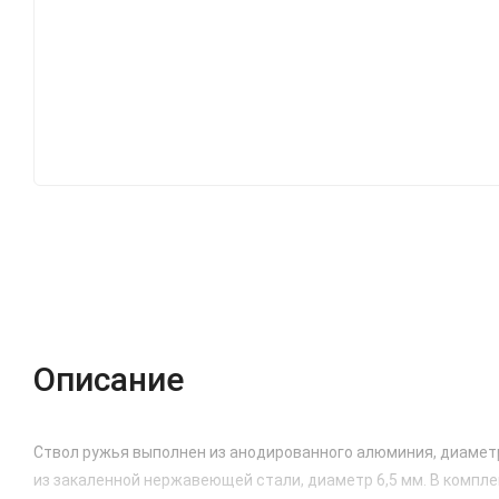
Описание
Ствол ружья выполнен из анодированного алюминия, диаметр
из закаленной нержавеющей стали, диаметр 6,5 мм. В компле