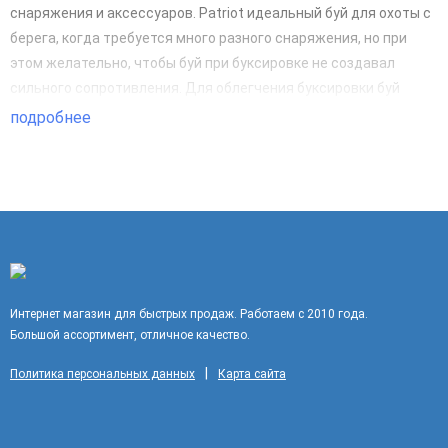
снаряжения и аксессуаров. Patriot идеальный буй для охоты с
берега, когда требуется много разного снаряжения, но при
этом желательно, чтобы буй при буксировке не создавал
сильного сопротивления. Для облегчения буксировки буй
оснащен 8 метровым растягивающимся буксировочным
подробнее
линем.
Интернет магазин для быстрых продаж. Работаем с 2010 года.
Большой ассортимент, отличное качество.
|
Политика персональных данных
Карта сайта