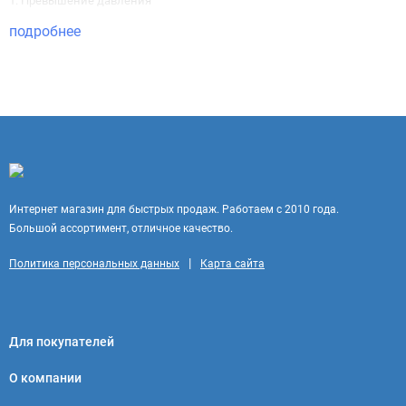
1. Превышение давления
2. Обратный - предотвращающий сдутие буя.
подробнее
Размер - 15 Х 183 cм,
Цвет: оранжевый
Интернет магазин для быстрых продаж. Работаем с 2010 года.
Большой ассортимент, отличное качество.
|
Политика персональных данных
Карта сайта
Для покупателей
О компании