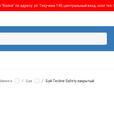
"Волна" по адресу: ул. Текучева 149, центральный вход, холл тел. 
айвинга
/
Буи
/
Буй Tecline Safety закрытый