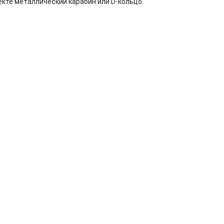
кте металлический карабин или D-кольцо.