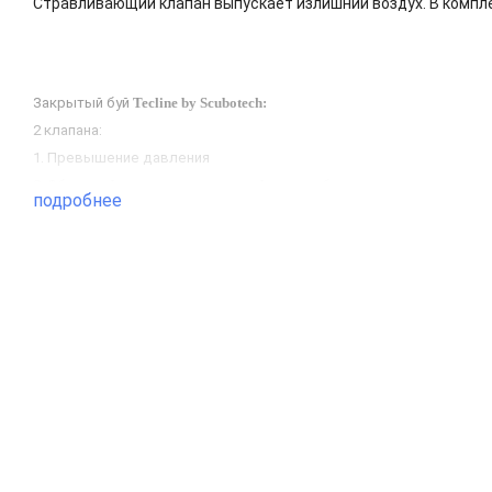
Стравливающий клапан выпускает излишний воздух. В компле
Закрытый буй
Tecline by Scubotech:
2 клапана:
1. Превышение давления
2. ​Обратный - предотвращающий сдутие буя
подробнее
Карабин из нержавеющий стали или D-кольцо
Цвет: оранжевый, желтый, розовый, лимонный.