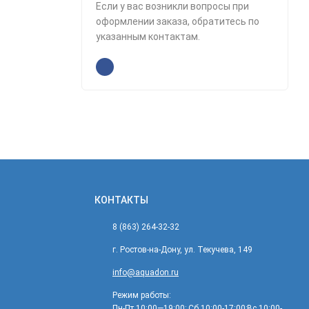
Если у вас возникли вопросы при
оформлении заказа, обратитесь по
указанным контактам.
КОНТАКТЫ
8 (863) 264-32-32
г. Ростов-на-Дону, ул. Текучева, 149
info@aquadon.ru
Режим работы:
Пн-Пт 10:00—19:00; Сб 10:00-17:00;Вс 10:00-