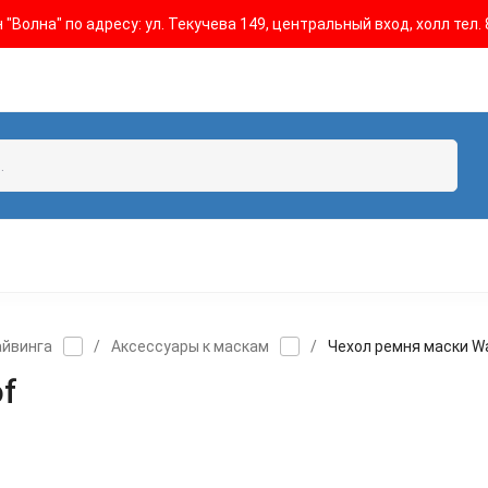
"Волна" по адресу: ул. Текучева 149, центральный вход, холл тел. 
айвинга
/
Аксессуары к маскам
/
Чехол ремня маски W
of