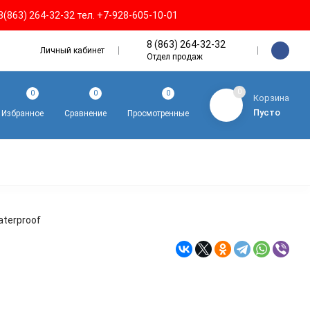
8(863) 264-32-32 тел. +7-928-605-10-01
8 (863) 264-32-32
Личный кабинет
Отдел продаж
0
0
0
0
Корзина
Пусто
Избранное
Сравнение
Просмотренные
aterproof