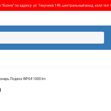
"Волна" по адресу: ул. Текучева 149, центральный вход, холл тел. 
онарь Подвох WP04 1000 lm
m