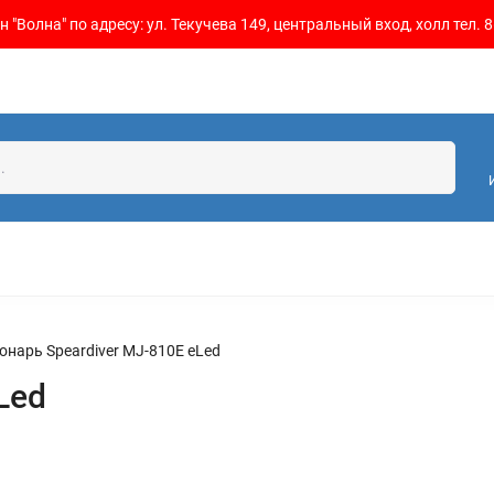
 "Волна" по адресу: ул. Текучева 149, центральный вход, холл тел. 8
онарь Speardiver MJ-810E eLed
Led