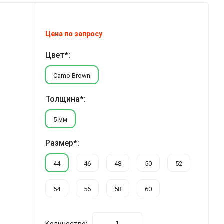
Цена по запросу
Цвет*:
Camo Brown
Толщина*:
5 мм
Размер*:
44
46
48
50
52
54
56
58
60