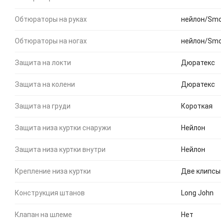
Обтюраторы на руках
нейлон/Smo
Обтюраторы на ногах
нейлон/Smo
Защита на локти
Дюратекс
Защита на колени
Дюратекс
Защита на груди
Короткая
Защита низа куртки снаружи
Нейлон
Защита низа куртки внутри
Нейлон
Крепление низа куртки
Две клипсы
Конструкция штанов
Long John
Клапан на шлеме
Нет