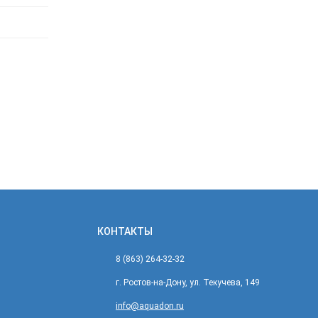
КОНТАКТЫ
8 (863) 264-32-32
г. Ростов-на-Дону, ул. Текучева, 149
info@aquadon.ru