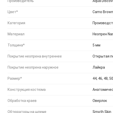
Производитель
Aqua Discov
Цвет*
Camo Brow
Категория
Производст
Материал
Неопрен Na
Толщина*
5 мм
Покрытие неопрена внутреннее
Открытая п
Покрытие неопрена наружное
Лайкра
Размер*
44, 46, 48, 50
Конструкция костюма
Анатомичес
Обработка краев
Оверлок
Обтюраторы на шлеме
Smoth Skin