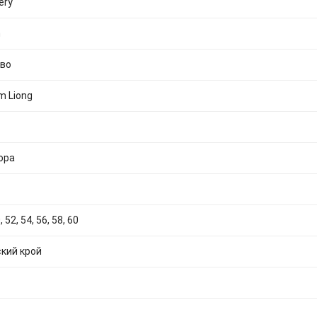
ery
n
во
m Liong
ора
, 52, 54, 56, 58, 60
кий крой