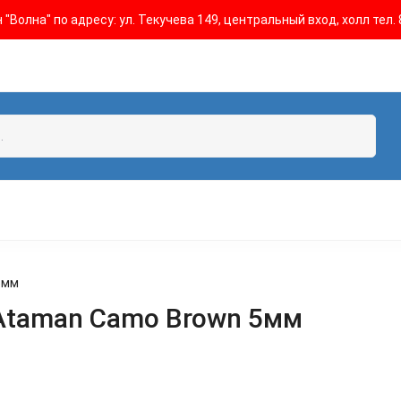
"Волна" по адресу: ул. Текучева 149, центральный вход, холл тел. 
5мм
 Ataman Camo Brown 5мм