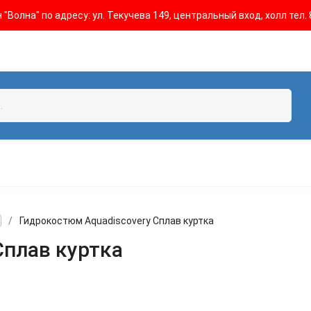
"Волна" по адресу: ул. Текучева 149, центральный вход, холл тел. 
/
Гидрокостюм Aquadiscovery Сплав куртка
Сплав куртка