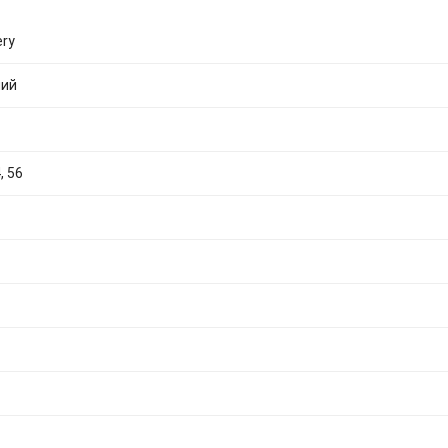
ery
ний
, 56