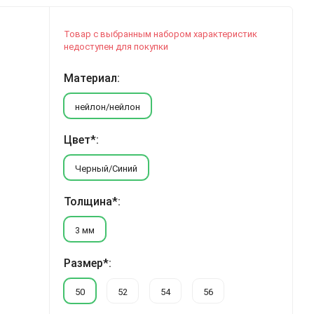
Товар с выбранным набором характеристик
недоступен для покупки
Материал:
нейлон/нейлон
Цвет*:
Черный/Синий
Толщина*:
3 мм
Размер*:
50
52
54
56