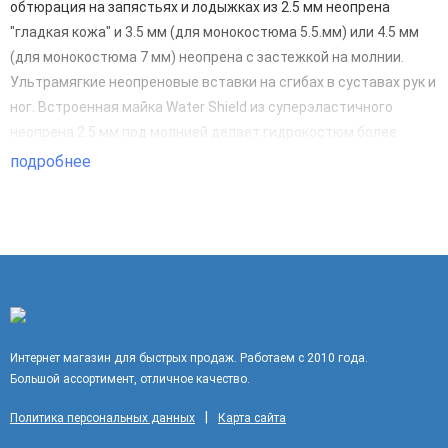
обтюрация на запястьях и лодыжках из 2.5 мм неопрена
"гладкая кожа" и 3.5 мм (для монокостюма 5.5.мм) или 4.5 мм
(для монокостюма 7 мм) неопрена с застежкой на молнии.
Ультрамягкие неопреновые вставки на сгибах в суставах рук и
ног. Встроенная майка Water Shield из суперэластичного
неопрена 2.5 мм под молнией делает гидрокостюм более
водонепроницаемым. Новый V-образный ворот с внутренней
подробнее
поверхностью "гладкая кожа" обеспечивает комфорт и
препятствует проникновению воды.
Интернет магазин для быстрых продаж. Работаем с 2010 года.
Большой ассортимент, отличное качество.
|
Политика персональных данных
Карта сайта