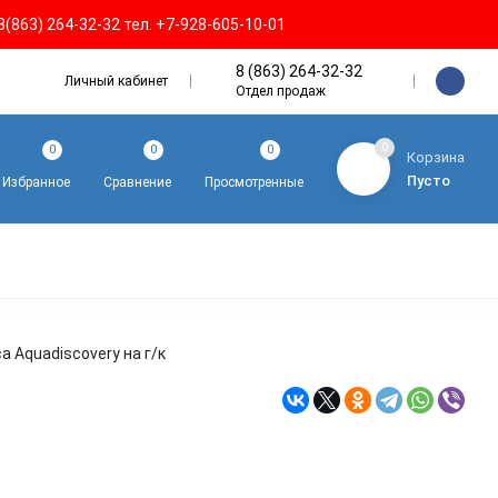
8(863) 264-32-32 тел. +7-928-605-10-01
8 (863) 264-32-32
Личный кабинет
Отдел продаж
0
0
0
0
Корзина
Пусто
Избранное
Сравнение
Просмотренные
а Aquadiscovery на г/к