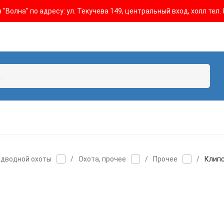
"Волна" по адресу: ул. Текучева 149, центральный вход, холл тел. 
одводной охоты
/
Охота, прочее
/
Прочее
/
Клипс