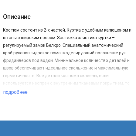
Описание
Костюм состоит из 2-х частей. Куртка с удобным капюшоном и
штаны с широким поясом. Застежка хлястика куртки –
регулируемый замок Велкро. Специальный анатомический
крой рукавов гидрокостюма, моделирующий положение рук
фридайверов под водой. Минимальное количество деталей и
швов обеспечивают идеальное скольжение и максимальную
герметичность. Все детали костюма склеены; если
используется неопрен с внутренним тканевым покрытием, то
материал дополнительно прошивается несквозным швом.
подробнее
Только на 1мм все швы склеиваются и дополнительно
усиливаются эластичной лентой изнутри. На остальных
толщинах проклейка швов эластичной лентой является
дополнительной опцией. Швы усилены в области стыков и в
местах повышенной нагрузки с изнаночной стороны