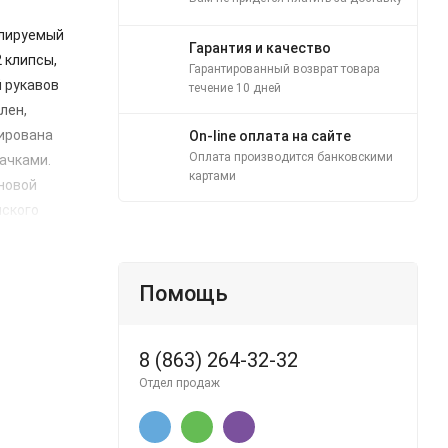
улируемый
Гарантия и качество
2 клипсы,
Гарантированный возврат товара
й рукавов
течение 10 дней
лен,
лирована
On-line оплата на сайте
Оплата производится банковскими
ачками.
картами
иновой
нского
есколько
ов
- застежку
Помощь
сунка,
 недели,
8 (863) 264-32-32
ставят в
Отдел продаж