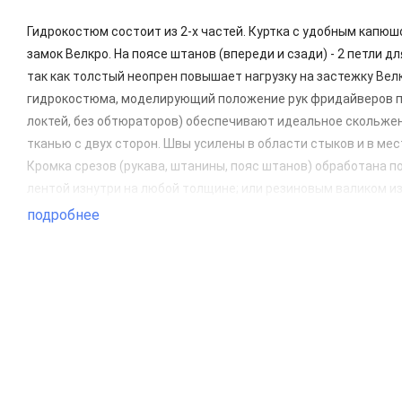
Гидрокостюм состоит из 2-х частей. Куртка с удобным капюш
замок Велкро. На поясе штанов (впереди и сзади) - 2 петли д
так как толстый неопрен повышает нагрузку на застежку Ве
гидрокостюма, моделирующий положение рук фридайверов по
локтей, без обтюраторов) обеспечивают идеальное скольже
тканью с двух сторон. Швы усилены в области стыков и в м
Кромка срезов (рукава, штанины, пояс штанов) обработана 
лентой изнутри на любой толщине; или резиновым валиком из
неопрена премиум-класса Yamamoto с внешним покрытием ткан
подробнее
цветов покрытий неопрена, то есть возможность комбиниров
резиновой лентой изнутри на любой толщине; - обработка ср
1 - 2 клипсы вместо застежки Велкро; - накладки на уши нейл
надписи. Для этого Вам нужно связаться с менеджером и обс
длительность зависит от степени загруженности фабрики. То
график выхода готовых изделий.