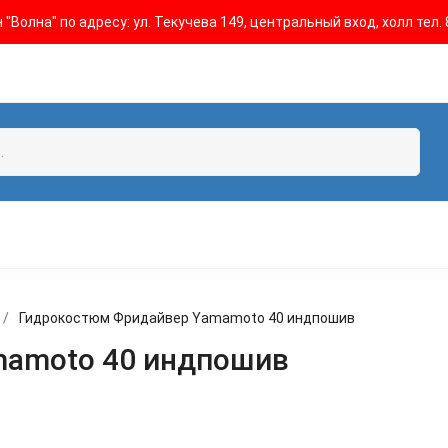
"Волна" по адресу: ул. Текучева 149, центральный вход, холл тел. 
/
Гидрокостюм Фридайвер Yamamoto 40 индпошив
mamoto 40 индпошив