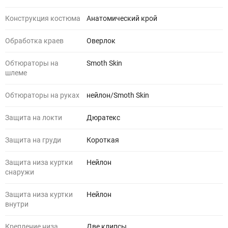
Конструкция костюма
Анатомический крой
Обработка краев
Оверлок
Обтюраторы на
Smoth Skin
шлеме
Обтюраторы на руках
нейлон/Smoth Skin
Защита на локти
Дюратекс
Защита на груди
Короткая
Защита низа куртки
Нейлон
снаружи
Защита низа куртки
Нейлон
внутри
Крепление низа
Две клипсы