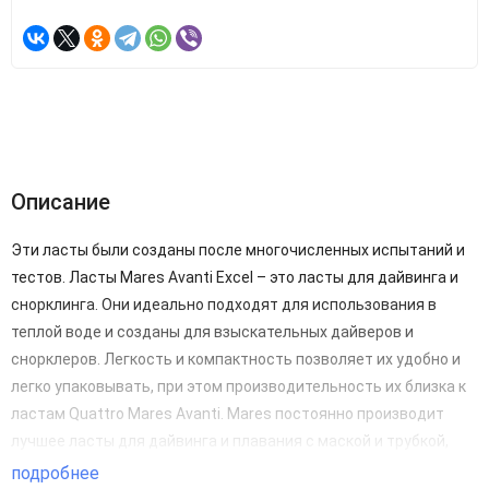
Описание
Эти ласты были созданы после многочисленных испытаний и
тестов. Ласты Mares Avanti Excel – это ласты для дайвинга и
снорклинга. Они идеально подходят для использования в
теплой воде и созданы для взыскательных дайверов и
снорклеров. Легкость и компактность позволяет их удобно и
легко упаковывать, при этом производительность их близка к
ластам Quattro Mares Avanti. Mares постоянно производит
лучшее ласты для дайвинга и плавания с маской и трубкой,
поэтому эти ласты также являются исключительными.
подробнее