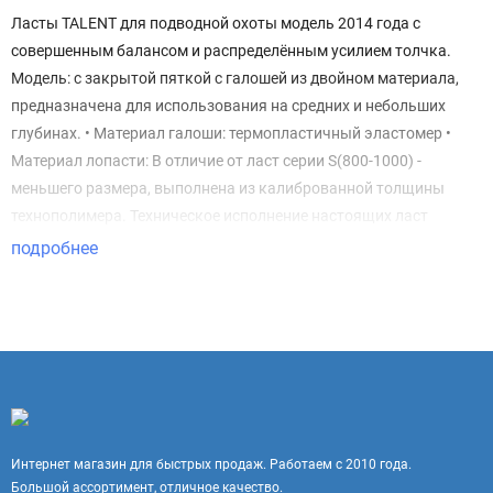
Ласты TALENT для подводной охоты модель 2014 года с
совершенным балансом и распределённым усилием толчка.
Модель: с закрытой пяткой с галошей из двойном материала,
предназначена для использования на средних и небольших
глубинах. • Материал галоши: термопластичный эластомер •
Материал лопасти: В отличие от ласт серии S(800-1000) -
меньшего размера, выполнена из калиброванной толщины
технополимера. Техническое исполнение настоящих ласт
идеально подходит для тех, кто любит рыбалку в прибое, где
подробнее
высокая управляемость и реакция ласт особенно необходимы.
Ласты TALENT прослужат долго!
Интернет магазин для быстрых продаж. Работаем с 2010 года.
Большой ассортимент, отличное качество.