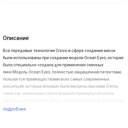
Описание
Все передовые технологии Cressi в сфере создания масок
были использованы при создании модели Ocean Eyes, которая
была специально создана для применения сменных
линз.Модель Ocean Eyes, полностью защищенная патентами,
пользуется преимуществами всех самых современных
концепций, которые впервые были введены масками Cressi,
таких как: наклонные стёкла формой перевёрнутой капли,
сниженный внутренний объем, экстраординарный угол зрения
и фантастическое удобство. Более того, Ocean Eyes включает
подробнее
в себя беспрецедентную систему быстрой смены линз,
которые могут быть заменены специализированными линзами