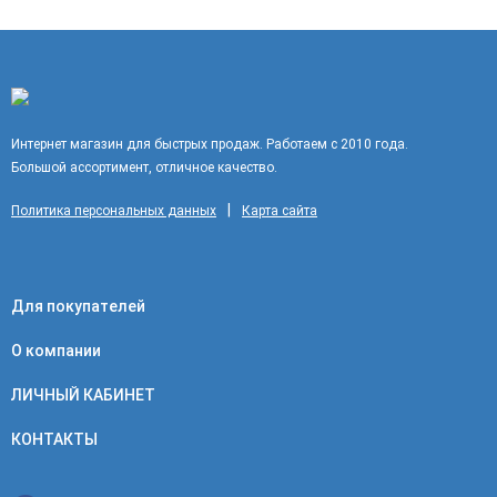
с оптической силой – для компенсации дефектов зрения.
Всего за несколько секунд и три простых действия Вы можете
собрать свою персональную маску с подходящими именно
Вам линзами.Пряжки зафиксированы на твердой части
корпуса, использующей новый (и запатентованный) элемент
из гибкого эластомера, который предотвращает поломку
Интернет магазин для быстрых продаж. Работаем с 2010 года.
Большой ассортимент, отличное качество.
застежки или каркаса и позволяет мгновенно поправить
ремень простым нажатием пальца. С этой системой
|
Политика персональных данных
Карта сайта
Для покупателей
О компании
ЛИЧНЫЙ КАБИНЕТ
КОНТАКТЫ