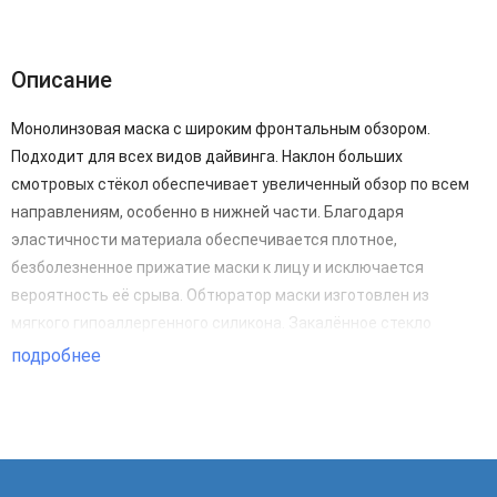
Описание
Монолинзовая маска с широким фронтальным обзором.
Подходит для всех видов дайвинга. Наклон больших
смотровых стёкол обеспечивает увеличенный обзор по всем
направлениям, особенно в нижней части. Благодаря
эластичности материала обеспечивается плотное,
безболезненное прижатие маски к лицу и исключается
вероятность её срыва. Обтюратор маски изготовлен из
мягкого гипоаллергенного силикона. Закалённое стекло
европейского стандарта (tempered) имеет достаточную
подробнее
механическую прочность, при разрушении образует только
мелкие осколки. Оправа изготавливается из прочного
поликарбонатного материала. Затылочный ремешок из
силикона, раздвоенный в средней части обеспечивает
надежную фиксацию на голове пловца