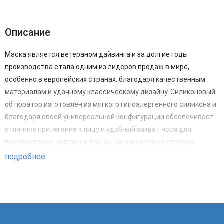
Описание
Маска является ветераном дайвинга и за долгие годы
производства стала одним из лидеров продаж в мире,
особенно в европейских странах, благодаря качественным
материалам и удачному классическому дизайну. Силиконовый
обтюратор изготовлен из мягкого гипоалергенного силикона и
благодаря своей универсальной конфигурации обеспечивает
отличное прилегание к лицу и удобный захват носа для
выравнивания давления в ушах. Силикон также отлично
защищает от ультрафиолета. Маска оснащена
подробнее
вращающимися пряжками для удобства настройки положения
ремешка. Длину ремешка можно легко отрегулировать как на
суше, так и под водой. Диоптрические линзы в маску Look
выпускаются в самом широком диапазоне: от -1,0 до -10,0 с
шагом 0,5. Диоптрические линзы легко вставляются без