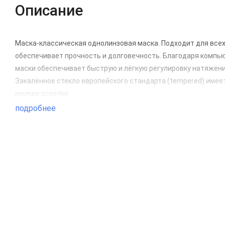
Описание
Маска-классическая однолинзовая маска. Подходит для всех 
обеспечивает прочность и долговечность. Благодаря компью
маски обеспечивает быструю и лёгкую регулировку натяжени
Закалённое стекло европейского стандарта (tempered) имее
мелкие осколки.
подробнее