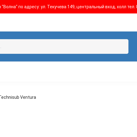
"Волна" по адресу: ул. Текучева 149, центральный вход, холл тел. 
Technisub Ventura