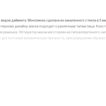
видов дайвинга. Монолинза сделана из закаленного стекла в 5 мм
терному дизайну, маска подходит к различным типам лица. Конс
я ремешка. Обтюратор маски изготовлен из гипоаллергенного сил
т достаточную механическую прочность, при разрушении образуе