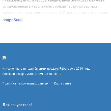
пневмовакуумного набора, специальная резиновая манжета
установленная в надульнике, отсекает воду при зарядке
гарпуна - вода в ствол не попадает! И вся энергия тратится на
выброс гарпуна, т.е. повышается КПД ружья. Эта технология
подробнее
давно опробована и применяется в серийных производствах
лучшего оружия для ПО.
Интернет магазин для быстрых продаж. Работаем с 2010 года.
Большой ассортимент, отличное качество.
|
Политика персональных данных
Карта сайта
Для покупателей