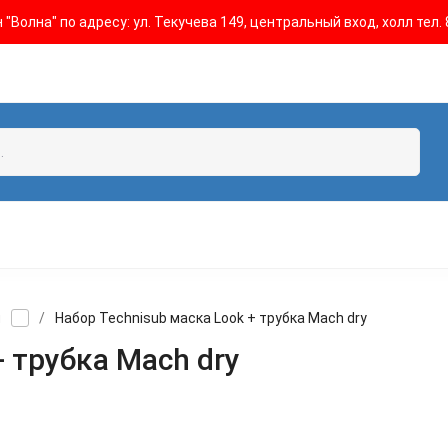
"Волна" по адресу: ул. Текучева 149, центральный вход, холл тел. 
ы
/
Набор Technisub маска Look + трубка Mach dry
+ трубка Mach dry