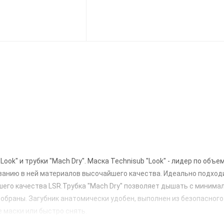
ook" и трубки "Mach Dry". Маска Technisub "Look" - лидер по объ
ванию в ней материалов высочайшего качества. Идеально подход
шего качества LSR.Трубка "Mach Dry" позволяет дышать с миним
обраны. Загубник анатомически удобен, выполнен из безопасного
 маски или быстро снять.