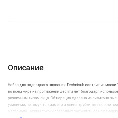
Описание
Набор для подводного плавания Technisub состоит из маски "L
во всем мире на протяжении десяти лет благодаря использо
различным типам лица. Обтюрация сделана из силикона выс
усилиями, потому что диаметр и длина трубки тщательно под
материала. Зажим трубки позволяет закрепить ее на ремешке