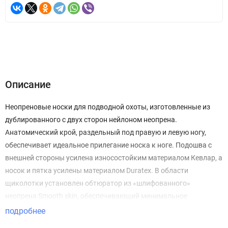
Описание
Неопреновые носки для подводной охоты, изготовленные из
дублированного с двух сторон нейлоном неопрена.
Анатомический крой, раздельный под правую и левую ногу,
обеспечивает идеальное прилегание носка к ноге. Подошва с
внешней стороны усилена износостойким материалом Кевлар, а
носок и пятка усилены материалом Duratex. В области
щиколотки установлен обтюратор из «шлифованного»
неопрена Smooth skin, обеспечивающий минимальное
проникновение воды.
подробнее