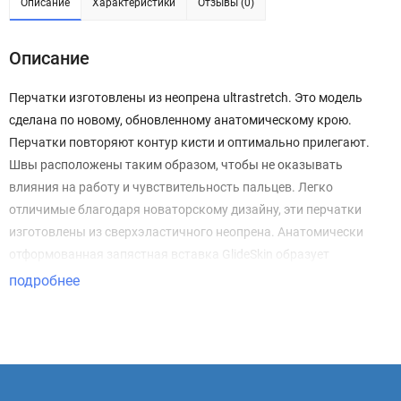
Описание
Характеристики
Отзывы (0)
Описание
Перчатки изготовлены из неопрена ultrastretch. Это модель
сделана по новому, обновленному анатомическому крою.
Перчатки повторяют контур кисти и оптимально прилегают.
Швы расположены таким образом, чтобы не оказывать
влияния на работу и чувствительность пальцев. Легко
отличимые благодаря новаторскому дизайну, эти перчатки
изготовлены из сверхэластичного неопрена. Анатомически
отформованная запястная вставка GlideSkin образует
водонепроницаемую преграду. На пальцах и ладони
подробнее
присутствует нескользящее прорезиненное усиление.