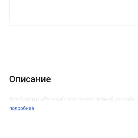
Описание
Пояс Beuchat нейлоновый с пластиковой пряжкой, для дайвин
подробнее