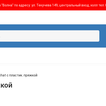
"Волна" по адресу: ул. Текучева 149, центральный вход, холл тел. 
hat с пластик. пряжкой
жкой