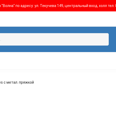
"Волна" по адресу: ул. Текучева 149, центральный вход, холл тел. 
s с метал. пряжкой