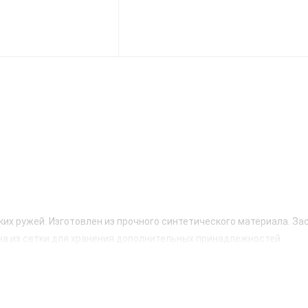
их ружей. Изготовлен из прочного синтетического материала. За
ана из сетки для хранения дополнительных принадлежностей.