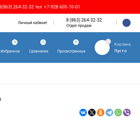
8(863) 264-32-32 тел. +7-928-605-10-01
8 (863) 264-32-32
Личный кабинет
Отдел продаж
0
0
0
0
Корзина
Пусто
Избранное
Сравнение
Просмотренные
й