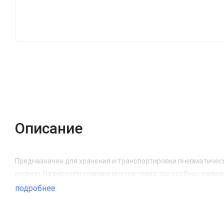
Описание
Предназначен для хранения и транспортировки пневматическ
молнии. На верхнем клапане внутри чехла три удобных карм
подробнее