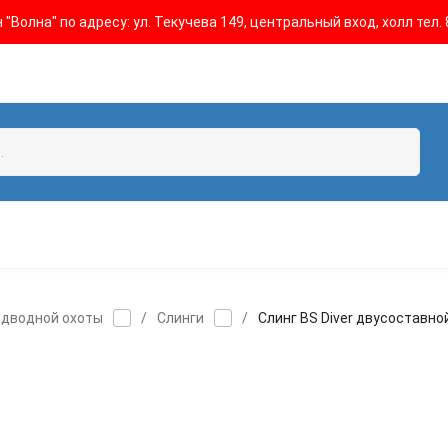
"Волна" по адресу: ул. Текучева 149, центральный вход, холл тел. 
одводной охоты
/
Слинги
/
Слинг BS Diver двусоставно