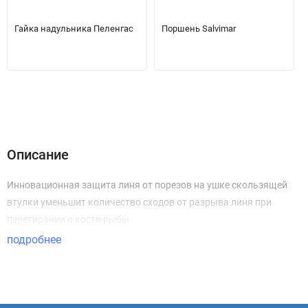
Гайка надульника Пеленгас
Поршень Salvimar
Описание
Инновационная защита линя от порезов на ушке скользящей
втулки уменьшит количество сходов от разрыва линя при
перетирании о кости рыбы.
подробнее