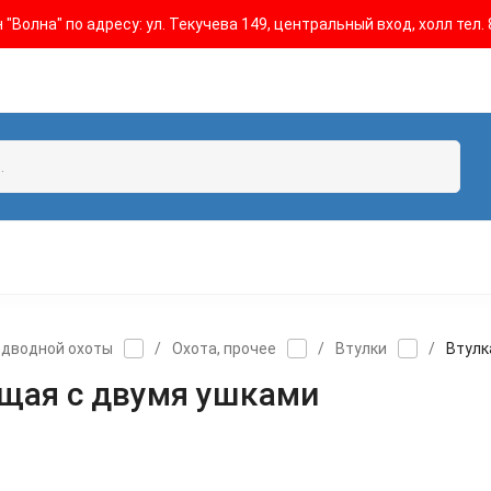
"Волна" по адресу: ул. Текучева 149, центральный вход, холл тел. 
одводной охоты
/
Охота, прочее
/
Втулки
/
Втулк
ящая с двумя ушками