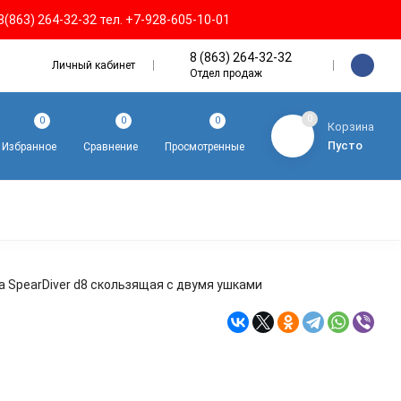
8(863) 264-32-32 тел. +7-928-605-10-01
8 (863) 264-32-32
Личный кабинет
Отдел продаж
0
0
0
0
Корзина
Пусто
Избранное
Сравнение
Просмотренные
а SpearDiver d8 cкользящая с двумя ушками